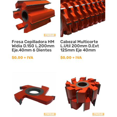
Fresa Cepilladora HM
Cabezal Multicorte
Widia D.150 L.200mm
L.Util 200mm D.Ext
Eje.40mm 6 Dientes
125mm Eje 40mm
$
0,00
+ IVA
$
0,00
+ IVA