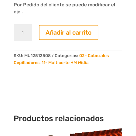
Por Pedido del cliente se puede modificar el
eje .
Cabezal
Añadir al carrito
Multicorte
L.Util
125mm
D.Ext
SKU:
MU12512508
Categorías:
02- Cabezales
125mm
Cepilladores
,
11- Multicorte HM Widia
Eje
40mm
cantidad
Productos relacionados