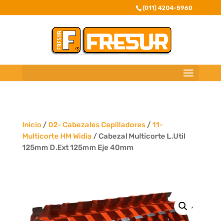
(011) 4204-5960
Inicio
/
02- Cabezales Cepilladores
/
11-
Multicorte HM Widia
/ Cabezal Multicorte L.Util
125mm D.Ext 125mm Eje 40mm