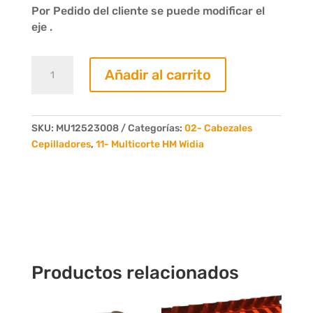
Por Pedido del cliente se puede modificar el
eje .
Cabezal
Añadir al carrito
Multicorte
L.Util
230mm
D.Ext
SKU:
MU12523008
Categorías:
02- Cabezales
125mm
Cepilladores
,
11- Multicorte HM Widia
Eje
40mm
cantidad
Productos relacionados