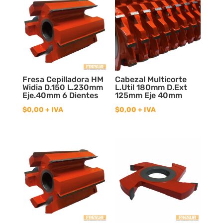
Fresa Cepilladora HM
Cabezal Multicorte
Widia D.150 L.230mm
L.Util 180mm D.Ext
Eje.40mm 6 Dientes
125mm Eje 40mm
$
0,00
+ IVA
$
0,00
+ IVA