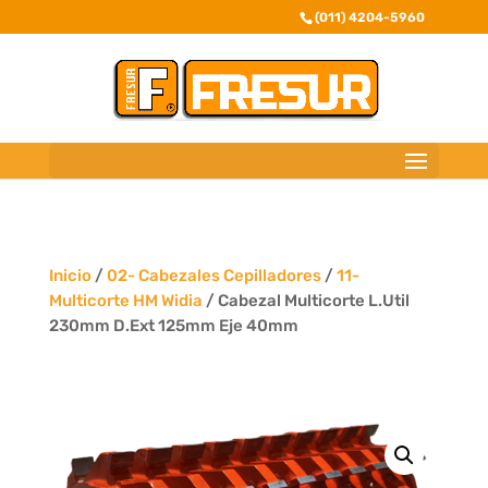
(011) 4204-5960
Inicio
/
02- Cabezales Cepilladores
/
11-
Multicorte HM Widia
/ Cabezal Multicorte L.Util
230mm D.Ext 125mm Eje 40mm