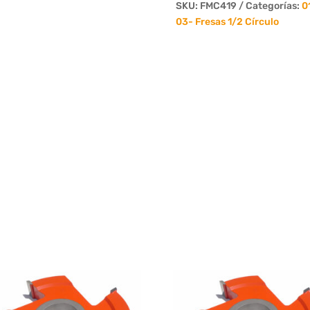
19mm
SKU:
FMC419
Categorías:
0
para
03- Fresas 1/2 Círculo
3/4"
4
Dientes
cantidad