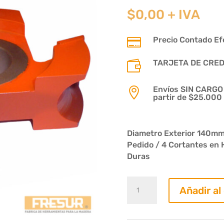
$
0,00
+ IVA
Precio Contado Efe

TARJETA DE CREDIT

Envíos SIN CARGO p

partir de $25.000
Diametro Exterior 140mm 
Pedido / 4 Cortantes en 
Duras
Fresa
Añadir al
1/2
Circulo
Esp