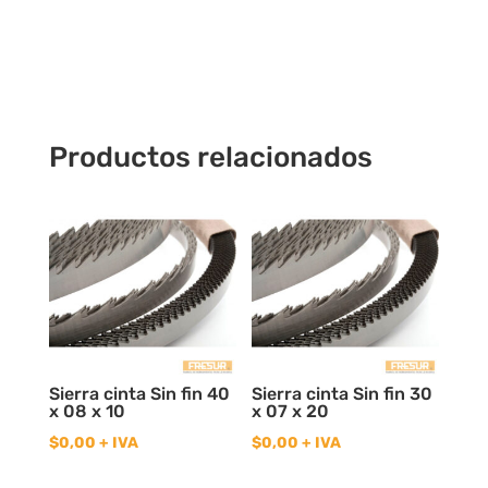
Hss18%
Cobalto
cantidad
Productos relacionados
Sierra cinta Sin fin 40
Sierra cinta Sin fin 30
x 08 x 10
x 07 x 20
$
0,00
+ IVA
$
0,00
+ IVA