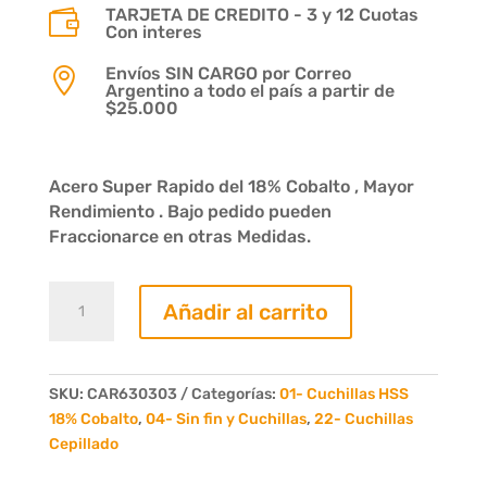
TARJETA DE CREDITO - 3 y 12 Cuotas

Con interes
Envíos SIN CARGO por Correo

Argentino a todo el país a partir de
$25.000
Acero Super Rapido del 18% Cobalto , Mayor
Rendimiento . Bajo pedido pueden
Fraccionarce en otras Medidas.
Cuchilla
Añadir al carrito
acero
rapido
630
x
SKU:
CAR630303
Categorías:
01- Cuchillas HSS
30
18% Cobalto
,
04- Sin fin y Cuchillas
,
22- Cuchillas
x
Cepillado
3