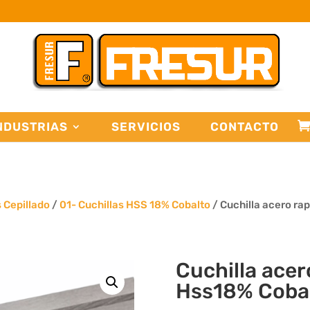
NDUSTRIAS
SERVICIOS
CONTACTO
s Cepillado
/
01- Cuchillas HSS 18% Cobalto
/ Cuchilla acero ra
Cuchilla acer
Hss18% Coba