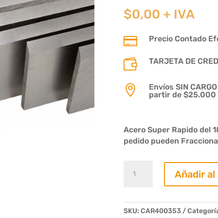
$
0,00
+ IVA
Precio Contado Efe

TARJETA DE CREDIT

Envíos SIN CARGO p

partir de $25.000
Acero Super Rapido del 1
pedido pueden Fracciona
Cuchilla
Añadir al
acero
rapido
400
x
SKU:
CAR400353
Categorí