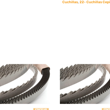
35
Cuchillas
,
22- Cuchillas Cepi
x
3
Hss18%
Cobalto
cantidad