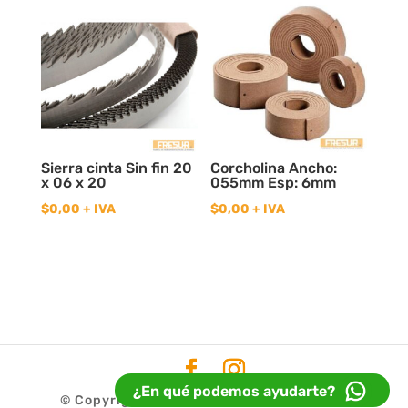
Sierra cinta Sin fin 20
Corcholina Ancho:
x 06 x 20
055mm Esp: 6mm
$
0,00
+ IVA
$
0,00
+ IVA
¿En qué podemos ayudarte?
© Copyright 2020
Fresur
| Diseño
Idea32