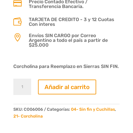
Precio Contado Efectivo /

Transferencia Bancaria.
TARJETA DE CREDITO - 3 y 12 Cuotas

Con interes
Envíos SIN CARGO por Correo

Argentino a todo el país a partir de
$25.000
Corcholina para Reemplazo en Sierras SIN FIN.
Corcholina
Añadir al carrito
Ancho:
060mm
Esp:
6mm
SKU:
CO06006
Categorías:
04- Sin fin y Cuchillas
,
cantidad
21- Corcholina