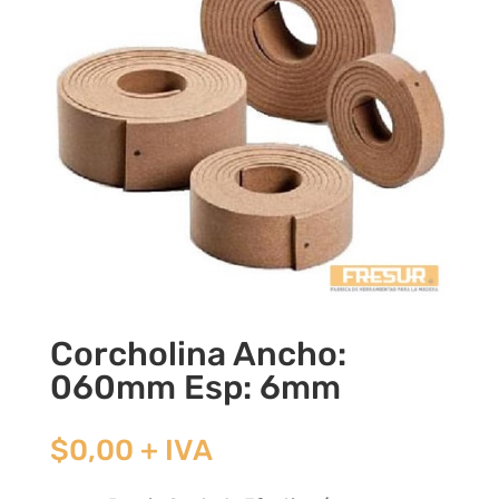
Corcholina Ancho:
060mm Esp: 6mm
$
0,00
+ IVA