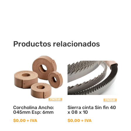
x
20
cantidad
Productos relacionados
Corcholina Ancho:
Sierra cinta Sin fin 40
045mm Esp: 6mm
x 08 x 10
$
0,00
+ IVA
$
0,00
+ IVA