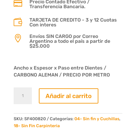
Precio Contado Efectivo /

Transferencia Bancaria.
TARJETA DE CREDITO - 3 y 12 Cuotas

Con interes
Envíos SIN CARGO por Correo

Argentino a todo el país a partir de
$25.000
Ancho x Espesor x Paso entre Dientes /
CARBONO ALEMAN / PRECIO POR METRO
Sierra
Añadir al carrito
cinta
Sin
fin
40
SKU:
SF400820
Categorías:
04- Sin fin y Cuchillas
,
x
18- Sin Fin Carpinteria
08