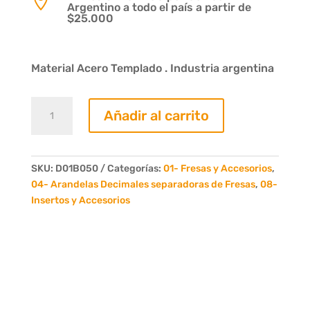

Argentino a todo el país a partir de
$25.000
Material Acero Templado . Industria argentina
Arandela
Añadir al carrito
Reglaje
0,2
Decimas
Eje
SKU:
D01B050
Categorías:
01- Fresas y Accesorios
,
50
04- Arandelas Decimales separadoras de Fresas
,
08-
cantidad
Insertos y Accesorios