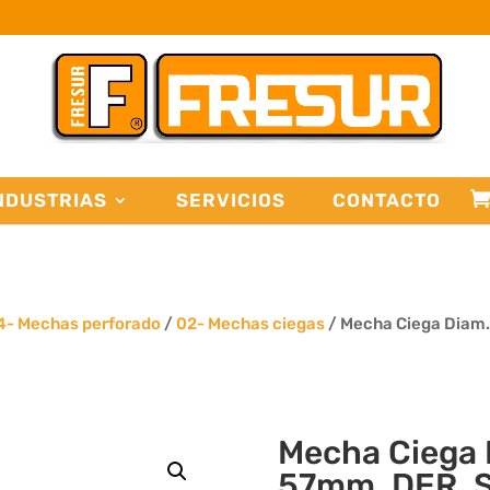
NDUSTRIAS
SERVICIOS
CONTACTO
4- Mechas perforado
/
02- Mechas ciegas
/ Mecha Ciega Diam.
Mecha Ciega 
57mm. DER. So