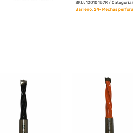
Largo
SKU:
12010457R
Categoría
57mm.
Barreno
,
24- Mechas perfor
DER.
Solida
Widia
Integral
cantidad