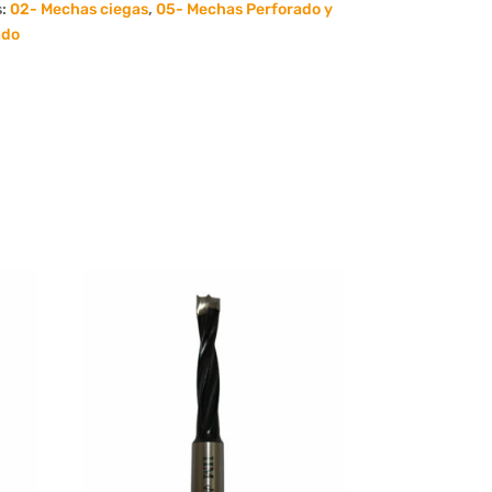
s:
02- Mechas ciegas
,
05- Mechas Perforado y
ado