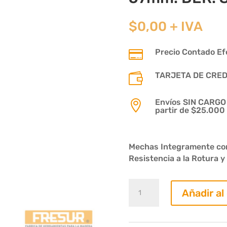
$
0,00
+ IVA
Precio Contado Efe

TARJETA DE CREDIT

Envíos SIN CARGO p

partir de $25.000
Mechas Integramente con
Resistencia a la Rotura 
Mecha
Añadir al
Ciega
Diam.
04mm.