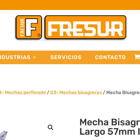
NDUSTRIAS
SERVICIOS
CONTACTO
4- Mechas perforado
/
03- Mechas bisagreras
/ Mecha Bisagre
Mecha Bisag
Largo 57mm I