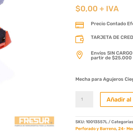
$
0,00
+ IVA
Precio Contado Efe

TARJETA DE CREDIT

Envíos SIN CARGO p

partir de $25.000
Mecha para Agujeros Cieg
Mecha
Añadir al
Bisagrera
Diametro
35mm
Largo
SKU:
10013557L
Categoría
57mm
Perforado y Barreno
,
24- Me