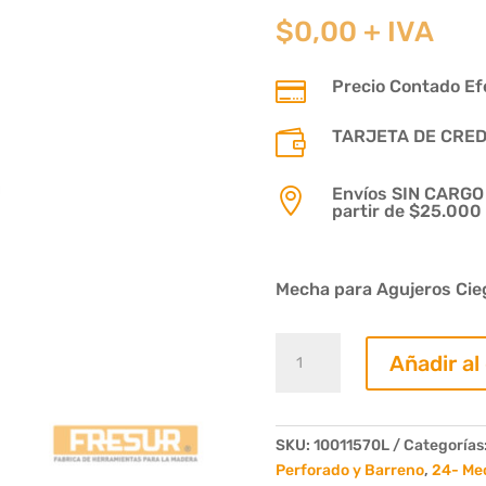
$
0,00
+ IVA
Precio Contado Efe

TARJETA DE CREDIT

Envíos SIN CARGO p

partir de $25.000
Mecha para Agujeros Ciego
Mecha
Añadir al
Bisagrera
Diametro
15mm
Largo
SKU:
10011570L
Categorías
70mm
Perforado y Barreno
,
24- Me