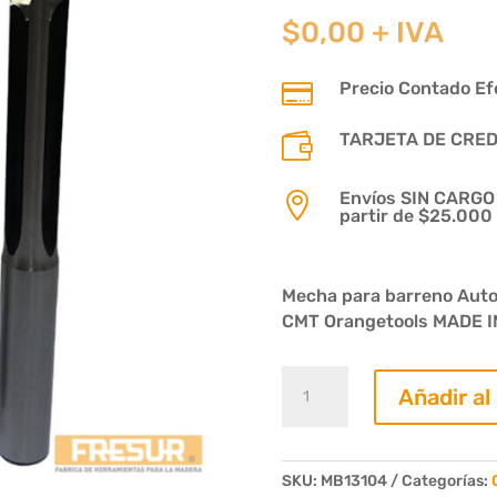
$
0,00
+ IVA
Precio Contado Efe

TARJETA DE CREDIT

Envíos SIN CARGO p

partir de $25.000
Mecha para barreno Auto
CMT Orangetools MADE I
Mecha
Añadir al
Barreno
Automatico
Cola
13mm
SKU:
MB13104
Categorías: