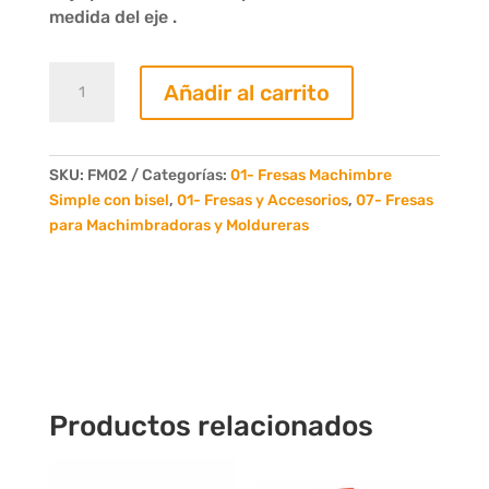
medida del eje .
Juego
Añadir al carrito
de
6
Fresas
Machimbre
SKU:
FM02
Categorías:
01- Fresas Machimbre
Simple
Simple con bisel
,
01- Fresas y Accesorios
,
07- Fresas
con
para Machimbradoras y Moldureras
bisel
1/2
3/4
y
1"
Con
Nucleo
Productos relacionados
cantidad