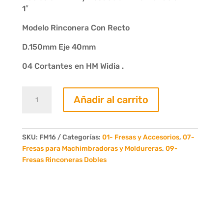
1″
Modelo Rinconera Con Recto
D.150mm Eje 40mm
04 Cortantes en HM Widia .
Juego
Añadir al carrito
de
3
Fresas
Rinconera
SKU:
FM16
Categorías:
01- Fresas y Accesorios
,
07-
Doble
Fresas para Machimbradoras y Moldureras
,
09-
Modelo
Fresas Rinconeras Dobles
con
Escalon
cantidad