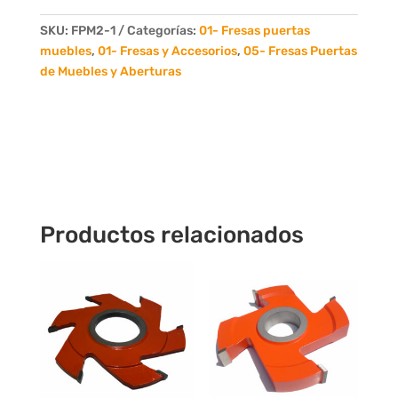
para
Puertas
SKU:
FPM2-1
Categorías:
01- Fresas puertas
de
muebles
,
01- Fresas y Accesorios
,
05- Fresas Puertas
Muebles
de Muebles y Aberturas
en
1"
22mm
cantidad
Productos relacionados