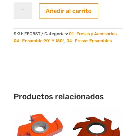
Juego
Añadir al carrito
de
2
Fresas
Ensamble
SKU:
FEC8ST
Categorías:
01- Fresas y Accesorios
,
90°
04- Ensamble 90° Y 180°
,
04- Fresas Ensambles
y
180°
15mm/25mm
3+3
Dientes
cantidad
Productos relacionados