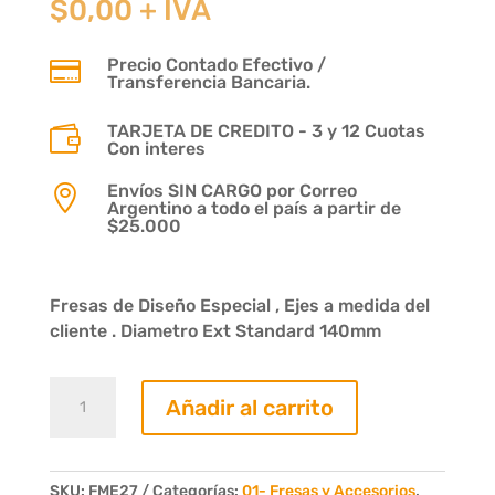
$
0,00
+ IVA
Precio Contado Efectivo /

Transferencia Bancaria.
TARJETA DE CREDITO - 3 y 12 Cuotas

Con interes
Envíos SIN CARGO por Correo

Argentino a todo el país a partir de
$25.000
Fresas de Diseño Especial , Ejes a medida del
cliente . Diametro Ext Standard 140mm
Fresa
Añadir al carrito
Terminaciones
Moldura
Nº156
11/2x3
SKU:
FME27
Categorías:
01- Fresas y Accesorios
,