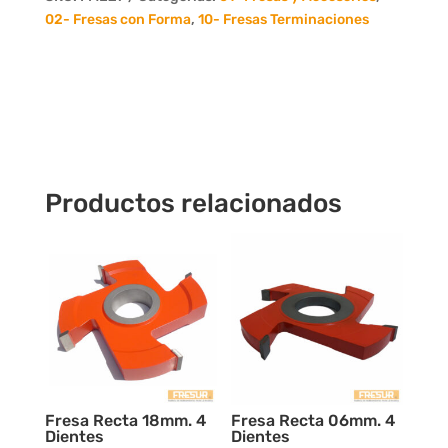
4
02- Fresas con Forma
,
10- Fresas Terminaciones
Dientes
cantidad
Productos relacionados
Fresa Recta 18mm. 4
Fresa Recta 06mm. 4
Dientes
Dientes