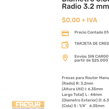
Radio 3.2 m
$
0,00
+ IVA
Precio Contado Efe

TARJETA DE CREDIT

Envíos SIN CARGO p

partir de $25.000
Fresas para Router Manua
(Radio) R: 3.2mm
(Altura Util) I: 6.35mm
Largo Total) L : 44mm
(Diametro Exterior) D: 6
(Cola) S : 1/4″ 6.35mm