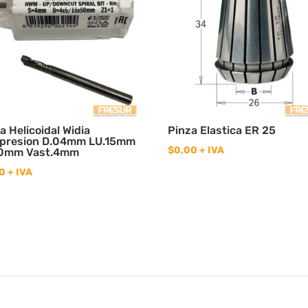
a Helicoidal Widia
Pinza Elastica ER 25
presion D.04mm LU.15mm
$
0,00
+ IVA
50mm Vast.4mm
0
+ IVA
2