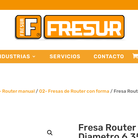
NDUSTRIAS
SERVICIOS
CONTACTO
- Router manual
/
02- Fresas de Router con forma
/ Fresa Rout
Fresa Router 
Diametro 6.