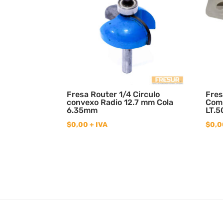
Fresa Router 1/4 Circulo
Fres
convexo Radio 12.7 mm Cola
Com
6.35mm
LT.
$
0,00
+ IVA
$
0,0
© Copyright 2020
Fresur
| Diseño
Idea3