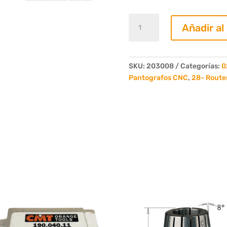
Fresa
Añadir al
Router
1/2
Circulo
Vertical
SKU:
203008
Categorías:
0
Diametro
Pantografos CNC
,
28- Route
6.35mm
Ancho
6.35
Radio
3.2
mm
Cola
6.35mm
cantidad