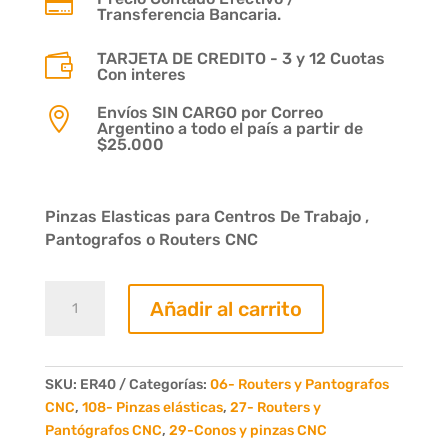

Transferencia Bancaria.
TARJETA DE CREDITO - 3 y 12 Cuotas

Con interes
Envíos SIN CARGO por Correo

Argentino a todo el país a partir de
$25.000
Pinzas Elasticas para Centros De Trabajo ,
Pantografos o Routers CNC
Pinza
Añadir al carrito
Elastica
ER
40
cantidad
SKU:
ER40
Categorías:
06- Routers y Pantografos
CNC
,
108- Pinzas elásticas
,
27- Routers y
Pantógrafos CNC
,
29-Conos y pinzas CNC