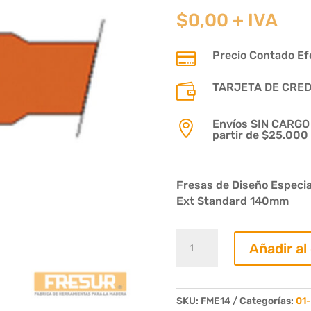
$
0,00
+ IVA
Precio Contado Efe

TARJETA DE CREDIT

Envíos SIN CARGO p

partir de $25.000
Fresas de Diseño Especial
Ext Standard 140mm
Fresa
Añadir al
Rinconero
Moldura
Nº310
1x1
SKU:
FME14
Categorías:
01-