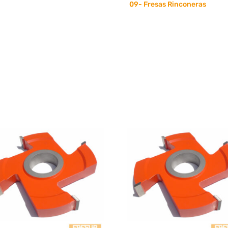
4
09- Fresas Rinconeras
Dientes
cantidad