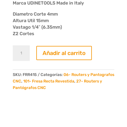
Marca UDINETOOLS Made in Italy
Diametro Corte 4mm
Altura Util 15mm
Vastago 1/4″ (6.35mm)
Z2 Cortes
Fresa
Añadir al carrito
Recta
Revestida
4
x
SKU:
FRR415
Categorías:
06- Routers y Pantografos
15
CNC
,
101- Fresa Recta Revestida
,
27- Routers y
Z2
Pantógrafos CNC
Der
cantidad