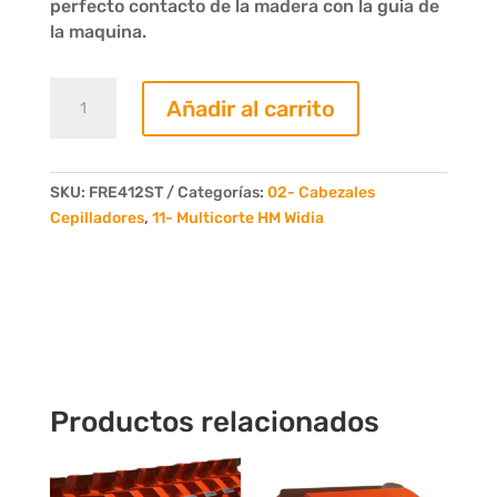
perfecto contacto de la madera con la guia de
la maquina.
Fresa
Añadir al carrito
Recta
Pre-
Enderezadora
D.145
SKU:
FRE412ST
Categorías:
02- Cabezales
d.40
Cepilladores
,
11- Multicorte HM Widia
B.12mm.
Z
4
Axial
Standard
cantidad
Productos relacionados