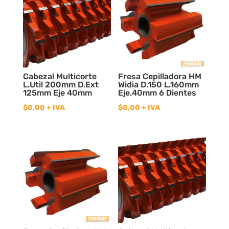
Cabezal Multicorte
Fresa Cepilladora HM
L.Util 200mm D.Ext
Widia D.150 L.160mm
125mm Eje 40mm
Eje.40mm 6 Dientes
$
0,00
+ IVA
$
0,00
+ IVA