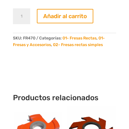
Fresa
Añadir al carrito
Recta
70mm.
4
Dientes
SKU:
FR470
Categorías:
01- Fresas Rectas
,
01-
cantidad
Fresas y Accesorios
,
02- Fresas rectas simples
Productos relacionados