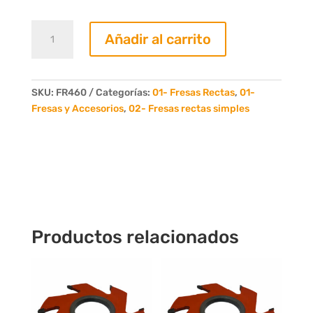
Fresa
Añadir al carrito
Recta
60mm.
4
Dientes
SKU:
FR460
Categorías:
01- Fresas Rectas
,
01-
cantidad
Fresas y Accesorios
,
02- Fresas rectas simples
Productos relacionados