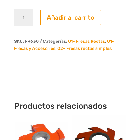
Fresa
Añadir al carrito
Recta
30mm.
6
Dientes
SKU:
FR630
Categorías:
01- Fresas Rectas
,
01-
cantidad
Fresas y Accesorios
,
02- Fresas rectas simples
Productos relacionados