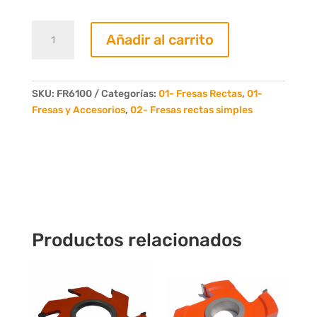
Fresa
Añadir al carrito
Recta
100mm.
6
Dientes
SKU:
FR6100
Categorías:
01- Fresas Rectas
,
01-
cantidad
Fresas y Accesorios
,
02- Fresas rectas simples
Productos relacionados