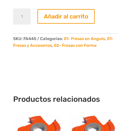
Fresa
Añadir al carrito
en
angulo
a
45°
SKU:
FA440
Categorías:
01- Fresas en Angulo
,
01-
Ancho
Fresas y Accesorios
,
02- Fresas con Forma
40mm
4
Dientes
cantidad
Productos relacionados