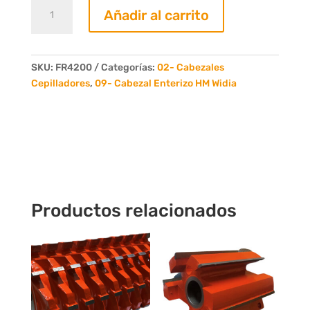
Fresa
Añadir al carrito
Cepilladora
HM
Widia
D.125
SKU:
FR4200
Categorías:
02- Cabezales
L.200mm
Cepilladores
,
09- Cabezal Enterizo HM Widia
Eje.40mm
4
Dientes
cantidad
Productos relacionados