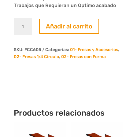
Trabajos que Requieran un Optimo acabado
Fresa
Añadir al carrito
1/4
de
Circulo
Radio
SKU:
FCC605
Categorías:
01- Fresas y Accesorios
,
05mm
02- Fresas 1/4 Círculo
,
02- Fresas con Forma
para
1/4"
6
Dientes
cantidad
Productos relacionados