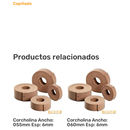
8
Cepillado
x
Metro
cantidad
Productos relacionados
Corcholina Ancho:
Corcholina Ancho:
055mm Esp: 6mm
060mm Esp: 6mm