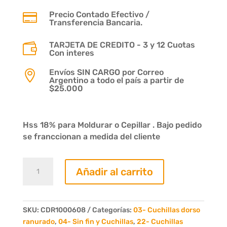
Precio Contado Efectivo /

Transferencia Bancaria.
TARJETA DE CREDITO - 3 y 12 Cuotas

Con interes
Envíos SIN CARGO por Correo

Argentino a todo el país a partir de
$25.000
Hss 18% para Moldurar o Cepillar . Bajo pedido
se franccionan a medida del cliente
Cuchilla
Añadir al carrito
Dorso
Ranurado
Ancho
60
SKU:
CDR1000608
Categorías:
03- Cuchillas dorso
x
ranurado
,
04- Sin fin y Cuchillas
,
22- Cuchillas