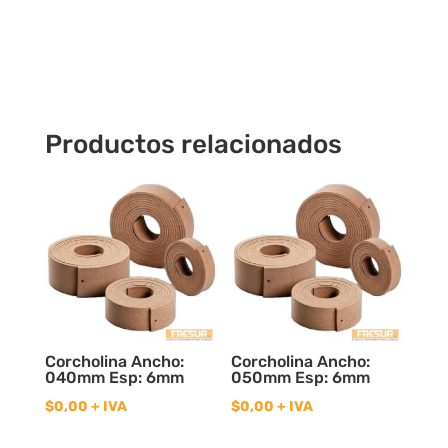
Hss18%
Cobalto
cantidad
Productos relacionados
Corcholina Ancho:
Corcholina Ancho:
040mm Esp: 6mm
050mm Esp: 6mm
$
0,00
+ IVA
$
0,00
+ IVA