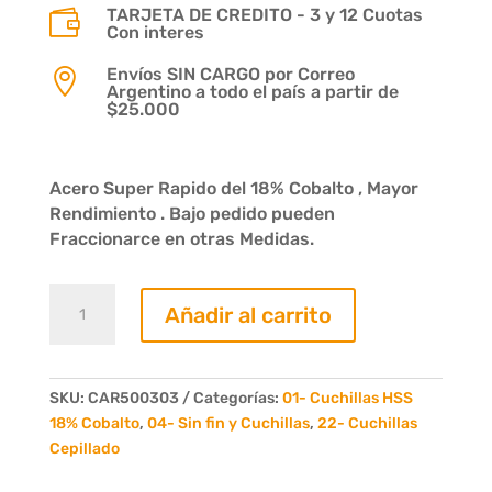
TARJETA DE CREDITO - 3 y 12 Cuotas

Con interes
Envíos SIN CARGO por Correo

Argentino a todo el país a partir de
$25.000
Acero Super Rapido del 18% Cobalto , Mayor
Rendimiento . Bajo pedido pueden
Fraccionarce en otras Medidas.
Cuchilla
Añadir al carrito
acero
rapido
500
x
SKU:
CAR500303
Categorías:
01- Cuchillas HSS
30
18% Cobalto
,
04- Sin fin y Cuchillas
,
22- Cuchillas
x
Cepillado
3