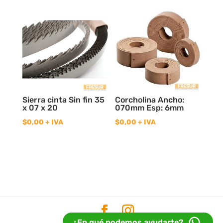
Sierra cinta Sin fin 35
Corcholina Ancho:
x 07 x 20
070mm Esp: 6mm
$
0,00
+ IVA
$
0,00
+ IVA
¿En qué podemos ayudarte?