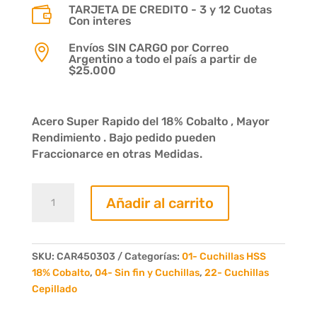
TARJETA DE CREDITO - 3 y 12 Cuotas

Con interes
Envíos SIN CARGO por Correo

Argentino a todo el país a partir de
$25.000
Acero Super Rapido del 18% Cobalto , Mayor
Rendimiento . Bajo pedido pueden
Fraccionarce en otras Medidas.
Cuchilla
Añadir al carrito
acero
rapido
450
x
SKU:
CAR450303
Categorías:
01- Cuchillas HSS
30
18% Cobalto
,
04- Sin fin y Cuchillas
,
22- Cuchillas
x
Cepillado
3