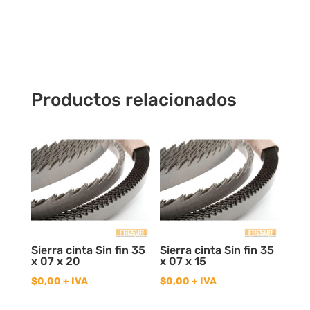
Hss18%
Cobalto
cantidad
Productos relacionados
Sierra cinta Sin fin 35
Sierra cinta Sin fin 35
x 07 x 20
x 07 x 15
$
0,00
+ IVA
$
0,00
+ IVA