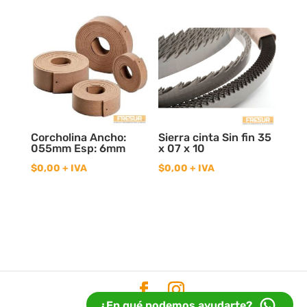
Corcholina Ancho:
Sierra cinta Sin fin 35
055mm Esp: 6mm
x 07 x 10
$
0,00
+ IVA
$
0,00
+ IVA
¿En qué podemos ayudarte?