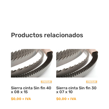
Hss18%
Cobalto
cantidad
Productos relacionados
Sierra cinta Sin fin 40
Sierra cinta Sin fin 30
x 08 x 15
x 07 x 10
$
0,00
+ IVA
$
0,00
+ IVA