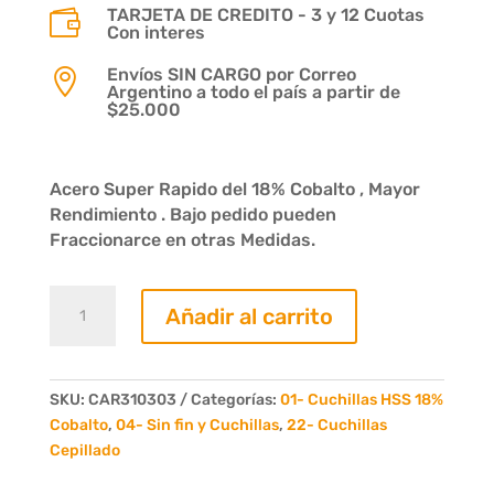
TARJETA DE CREDITO - 3 y 12 Cuotas

Con interes
Envíos SIN CARGO por Correo

Argentino a todo el país a partir de
$25.000
Acero Super Rapido del 18% Cobalto , Mayor
Rendimiento . Bajo pedido pueden
Fraccionarce en otras Medidas.
Cuchilla
Añadir al carrito
acero
rapido
310
x
SKU:
CAR310303
Categorías:
01- Cuchillas HSS 18%
30
Cobalto
,
04- Sin fin y Cuchillas
,
22- Cuchillas
x
Cepillado
3