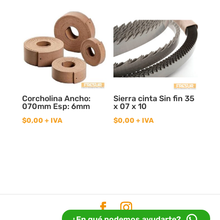
Corcholina Ancho:
Sierra cinta Sin fin 35
070mm Esp: 6mm
x 07 x 10
$
0,00
+ IVA
$
0,00
+ IVA
¿En qué podemos ayudarte?