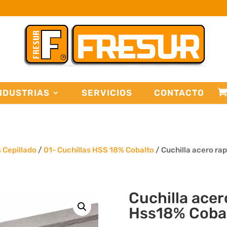
NDUSTRIAS
SERVICIOS
CONTACTO
s Cepillado
/
01- Cuchillas HSS 18% Cobalto
/ Cuchilla acero ra
Cuchilla acer
Hss18% Coba