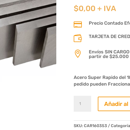
$
0,00
+ IVA
Precio Contado Efe

TARJETA DE CREDIT

Envíos SIN CARGO p

partir de $25.000
Acero Super Rapido del 1
pedido pueden Fracciona
Cuchilla
Añadir al
acero
rapido
160
x
SKU:
CAR160353
Categoría