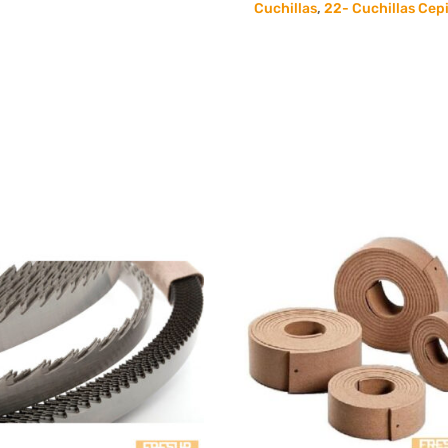
35
Cuchillas
,
22- Cuchillas Cepi
x
3
Hss18%
Cobalto
cantidad