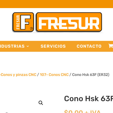
NDUSTRIAS
SERVICIOS
CONTACTO
-Conos y pinzas CNC
/
107- Conos CNC
/ Cono Hsk 63F (ER32)
Cono Hsk 63F
$
0,00
+ IVA