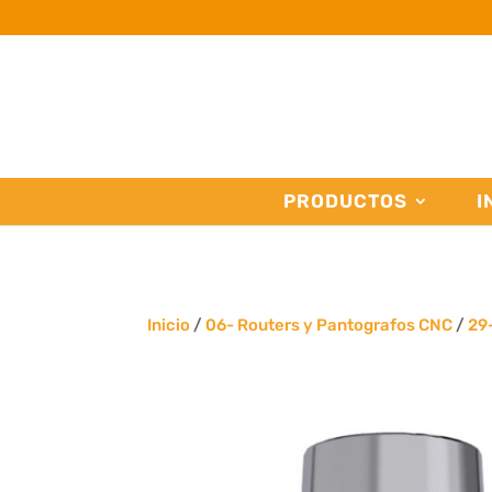
PRODUCTOS
I
Inicio
/
06- Routers y Pantografos CNC
/
29