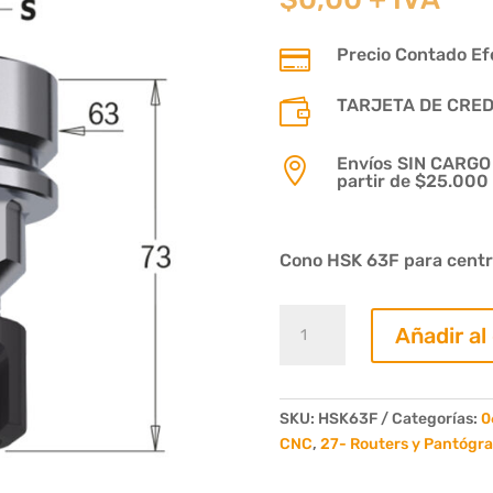
Precio Contado Efe

TARJETA DE CREDIT

Envíos SIN CARGO p

partir de $25.000
Cono HSK 63F para centr
Cono
Añadir al
Hsk
63F
(ER32)
cantidad
SKU:
HSK63F
Categorías:
0
CNC
,
27- Routers y Pantógr