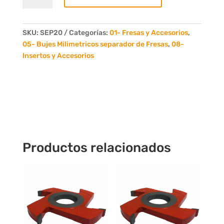
Espesor
20mm
cantidad
SKU:
SEP20
Categorías:
01- Fresas y Accesorios
,
05- Bujes Milimetricos separador de Fresas
,
08-
Insertos y Accesorios
Productos relacionados