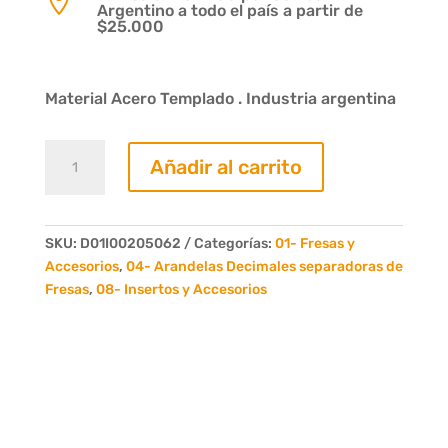

Argentino a todo el país a partir de
$25.000
Material Acero Templado . Industria argentina
Arandela
Añadir al carrito
Reglaje
0,8
Decimas
Eje
SKU:
D01I00205062
Categorías:
01- Fresas y
50
Accesorios
,
04- Arandelas Decimales separadoras de
cantidad
Fresas
,
08- Insertos y Accesorios