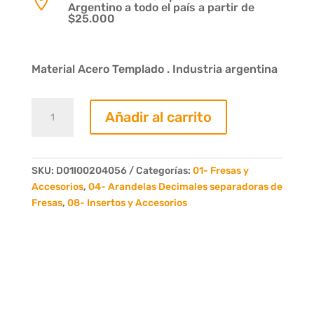

Argentino a todo el país a partir de
$25.000
Material Acero Templado . Industria argentina
Arandela
Añadir al carrito
Reglaje
0,8
Decimas
Eje
SKU:
D01I00204056
Categorías:
01- Fresas y
40
Accesorios
,
04- Arandelas Decimales separadoras de
cantidad
Fresas
,
08- Insertos y Accesorios