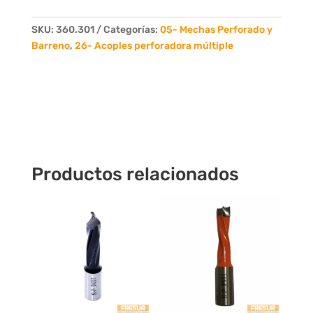
60°
Maquinas
SKU:
360.301
Categorías:
05- Mechas Perforado y
Masterwood
Barreno
,
26- Acoples perforadora múltiple
-
Maggi
-
Griggio
cantidad
Productos relacionados