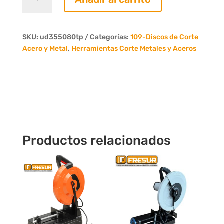
Circular
D.355
Z80
Aceros
SKU:
ud355080tp
Categorías:
109-Discos de Corte
cantidad
Acero y Metal
,
Herramientas Corte Metales y Aceros
Productos relacionados