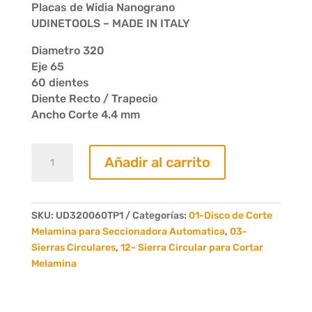
Placas de Widia Nanograno
UDINETOOLS – MADE IN ITALY
Diametro 320
Eje 65
60 dientes
Diente Recto / Trapecio
Ancho Corte 4.4 mm
Sierra
Añadir al carrito
Circular
D.
320
x
SKU:
UD320060TP1
Categorías:
01-Disco de Corte
4.4
Melamina para Seccionadora Automatica
,
03-
x
Sierras Circulares
,
12- Sierra Circular para Cortar
65
Melamina
Z60
cantidad