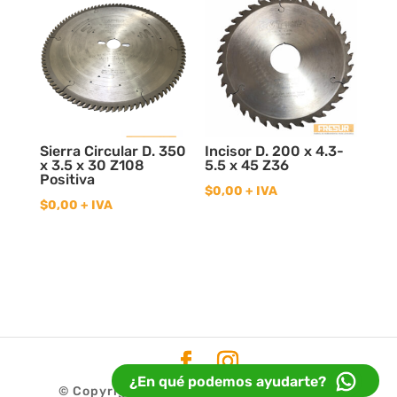
Sierra Circular D. 350
Incisor D. 200 x 4.3-
x 3.5 x 30 Z108
5.5 x 45 Z36
Positiva
$
0,00
+ IVA
$
0,00
+ IVA
¿En qué podemos ayudarte?
© Copyright 2020
Fresur
| Diseño
Idea32