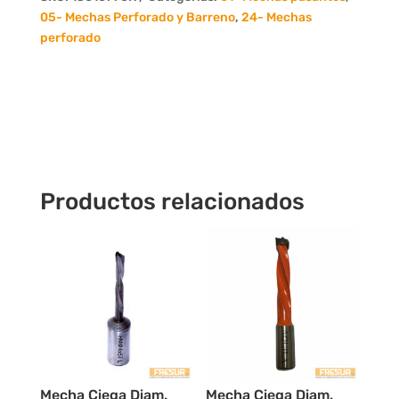
70mm.
05- Mechas Perforado y Barreno
,
24- Mechas
DER.
perforado
cantidad
Productos relacionados
Mecha Ciega Diam.
Mecha Ciega Diam.