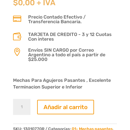
$
0,00
+ IVA
Precio Contado Efectivo /

Transferencia Bancaria.
TARJETA DE CREDITO - 3 y 12 Cuotas

Con interes
Envíos SIN CARGO por Correo

Argentino a todo el país a partir de
$25.000
Mechas Para Agujeros Pasantes , Excelente
Terminacion Superior e Inferior
Mecha
Añadir al carrito
Pasante
Diam.
07mm.
Largo
SKU:
13010770R
Categorías:
01- Mechas pasantes
,