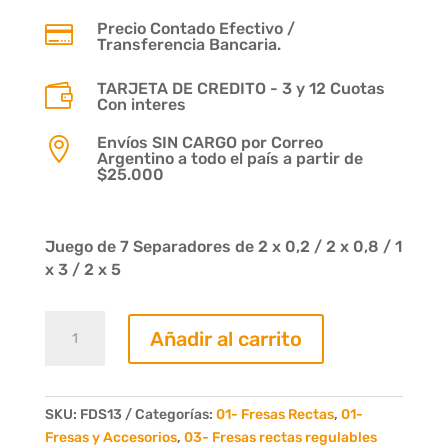
Precio Contado Efectivo /

Transferencia Bancaria.
TARJETA DE CREDITO - 3 y 12 Cuotas

Con interes
Envíos SIN CARGO por Correo

Argentino a todo el país a partir de
$25.000
Juego de 7 Separadores de 2 x 0,2 / 2 x 0,8 / 1
x 3 / 2 x 5
Juego
Añadir al carrito
de
Separadores
15
a
SKU:
FDS13
Categorías:
01- Fresas Rectas
,
01-
30mm
Fresas y Accesorios
,
03- Fresas rectas regulables