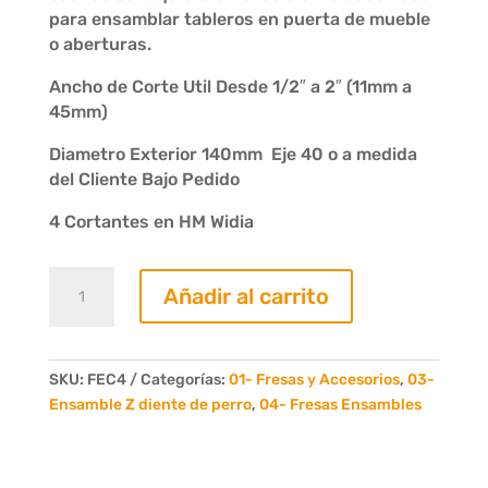
para ensamblar tableros en puerta de mueble
o aberturas.
Ancho de Corte Util Desde 1/2″ a 2″ (11mm a
45mm)
Diametro Exterior 140mm Eje 40 o a medida
del Cliente Bajo Pedido
4 Cortantes en HM Widia
Juego
Añadir al carrito
de
2
Fresas
Ensamble
SKU:
FEC4
Categorías:
01- Fresas y Accesorios
,
03-
Z
Ensamble Z diente de perro
,
04- Fresas Ensambles
Diente
Perro
1/2"