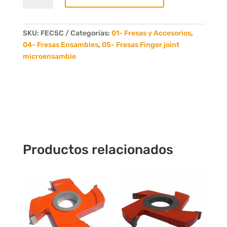
Fresas
Finger
Joint
SKU:
FEC5C
Categorías:
01- Fresas y Accesorios
,
microensamble
04- Fresas Ensambles
,
05- Fresas Finger joint
para
microensamble
11/2"
/
34mm
cantidad
Productos relacionados