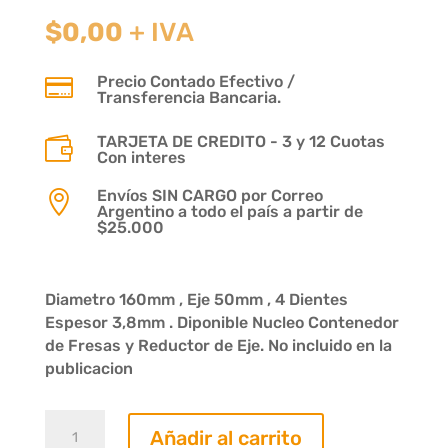
El
El
$
0,00
+ IVA
precio
precio
original
actual
Precio Contado Efectivo /

era:
es:
Transferencia Bancaria.
$381,06.
$0,00.
TARJETA DE CREDITO - 3 y 12 Cuotas

Con interes
Envíos SIN CARGO por Correo

Argentino a todo el país a partir de
$25.000
Diametro 160mm , Eje 50mm , 4 Dientes
Espesor 3,8mm . Diponible Nucleo Contenedor
de Fresas y Reductor de Eje. No incluido en la
publicacion
Juego
Añadir al carrito
09