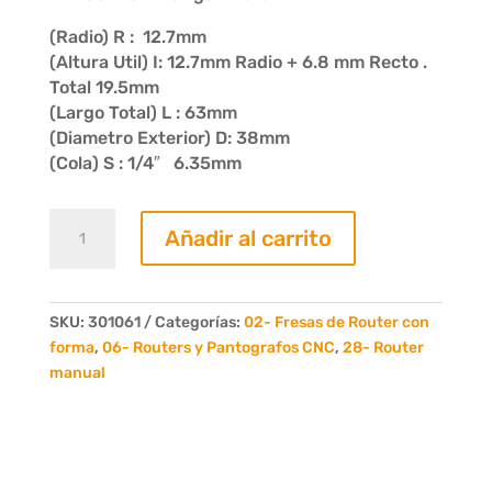
(Radio) R : 12.7mm
(Altura Util) I: 12.7mm Radio + 6.8 mm Recto .
Total 19.5mm
(Largo Total) L : 63mm
(Diametro Exterior) D: 38mm
(Cola) S : 1/4″ 6.35mm
Fresa
Añadir al carrito
Router
1/4
Circulo
C/Rul
SKU:
301061
Categorías:
02- Fresas de Router con
Copiador
forma
,
06- Routers y Pantografos CNC
,
28- Router
R12.70
manual
Z
2
Cola
1/4