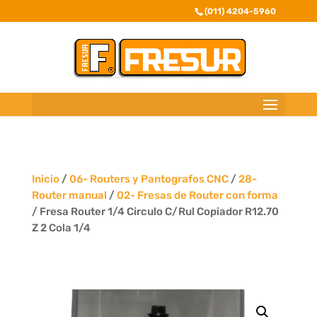
(011) 4204-5960
Inicio
/
06- Routers y Pantografos CNC
/
28-
Router manual
/
02- Fresas de Router con forma
/ Fresa Router 1/4 Circulo C/Rul Copiador R12.70
Z 2 Cola 1/4