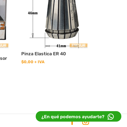
Pinza Elastica ER 40
esor
$
0,00
+ IVA
¿En qué podemos ayudarte?