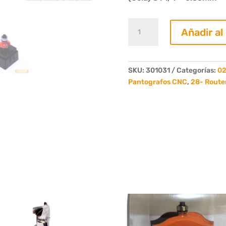
Fresa
Añadir al
Router
1/4
Circulo
C/Rul
SKU:
301031
Categorías:
02
Copiador
Pantografos CNC
,
28- Route
R06.35
Z
2
Cola
1/4
cantidad