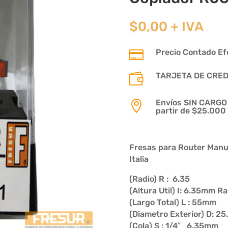
$
0,00
+ IVA
Precio Contado Efe

TARJETA DE CREDIT

Envíos SIN CARGO p

partir de $25.000
Fresas para Router Manu
Italia
(Radio) R : 6.35
(Altura Util) I: 6.35mm 
(Largo Total) L : 55mm
(Diametro Exterior) D: 2
(Cola) S : 1/4″ 6.35mm