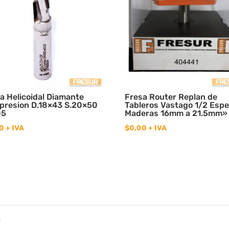
a Helicoidal Diamante
Fresa Router Replan de
presion D.18×43 S.20×50
Tableros Vastago 1/2 Esp
05
Maderas 16mm a 21.5mm»
0
+ IVA
$
0,00
+ IVA
2