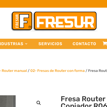
NDUSTRIAS
SERVICIOS
CONTACTO
- Router manual
/
02- Fresas de Router con forma
/ Fresa Rout
Fresa Router 
Copiador R06