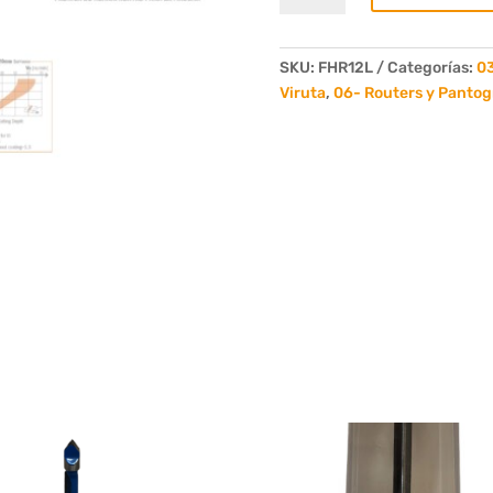
Con
Rompe
Viruta
SKU:
FHR12L
Categorías:
03
Izq
Viruta
,
06- Routers y Panto
D.12mm
LU.35mm
LT.83mm
Vast.12mm
cantidad