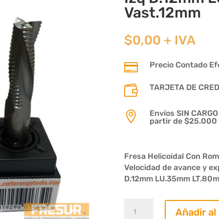
Vast.12mm
$
0,00
+ IVA
Precio Contado Efe

TARJETA DE CREDIT

Envíos SIN CARGO p

partir de $25.000
Fresa Helicoidal Con Rom
Velocidad de avance y ex
D.12mm LU.35mm LT.80mm 
Fresa
Añadir al
Helicoidal