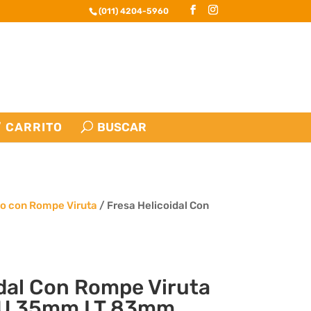
(011) 4204-5960
CARRITO
vo con Rompe Viruta
/ Fresa Helicoidal Con
idal Con Rompe Viruta
LU.35mm LT.83mm