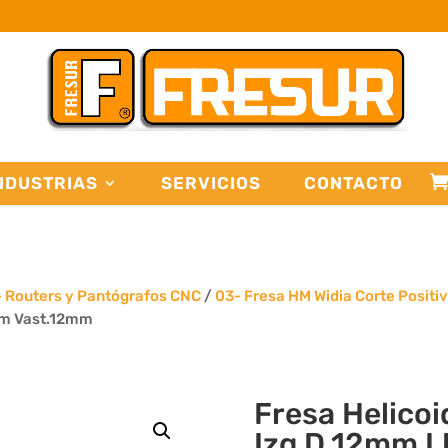
NDUSTRIAS
SERVICIOS
CONTACTO
- Routers y Pantógrafos CNC
/
03- Fresa HM Widia Corte Positi
mm Vast.12mm
Fresa Helico
Izq D.12mm 