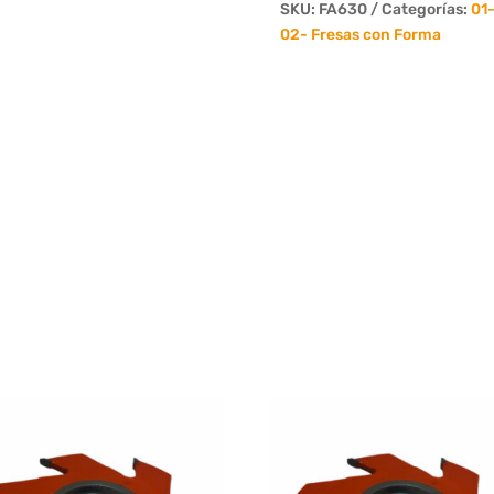
45°
SKU:
FA630
Categorías:
01-
Ancho
02- Fresas con Forma
30mm
6
Dientes
cantidad