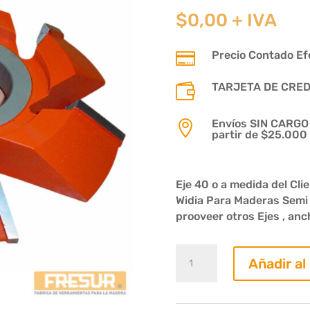
$
0,00
+ IVA
Precio Contado Efe

TARJETA DE CREDIT

Envíos SIN CARGO p

partir de $25.000
Eje 40 o a medida del Cl
Widia Para Maderas Semi
prooveer otros Ejes , anc
Fresa
Añadir al
en
angulo
a