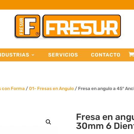
NDUSTRIAS
SERVICIOS
CONTACTO
s con Forma
/
01- Fresas en Angulo
/ Fresa en angulo a 45° An
Fresa en ang
30mm 6 Dien