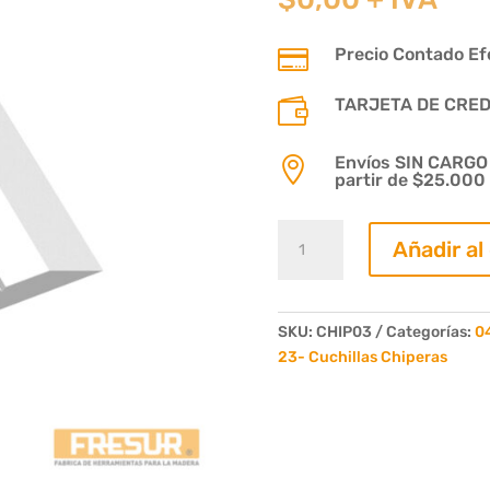
Precio Contado Efe

TARJETA DE CREDIT

Envíos SIN CARGO p

partir de $25.000
Cuchilla
Añadir al
Chipera
630
x
120
SKU:
CHIP03
Categorías:
04
x
23- Cuchillas Chiperas
20
cantidad